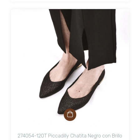
274054-120T Piccadilly Chatita Negro con Brillo