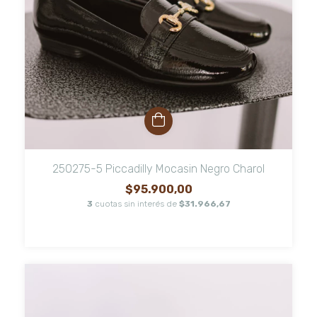
250275-5 Piccadilly Mocasin Negro Charol
$95.900,00
3
cuotas sin interés de
$31.966,67