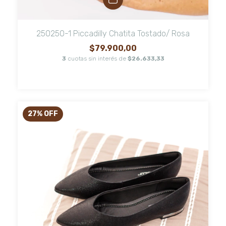
250250-1 Piccadilly Chatita Tostado/ Rosa
$79.900,00
3
cuotas sin interés de
$26.633,33
27
%
OFF