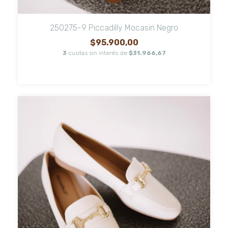
250275-9 Piccadilly Mocasin Negro
$95.900,00
3
cuotas sin interés de
$31.966,67