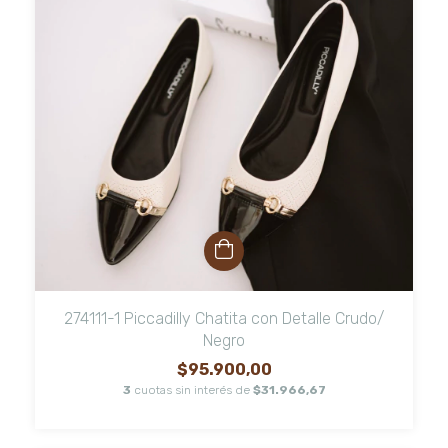
274111-1 Piccadilly Chatita con Detalle Crudo/
Negro
$95.900,00
3
cuotas sin interés de
$31.966,67