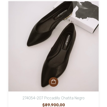
274054-207 Piccadilly Chatita Negro
$89.900,00