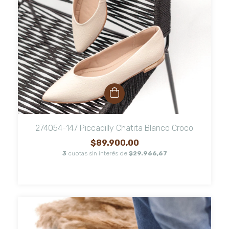
274054-147 Piccadilly Chatita Blanco Croco
$89.900,00
3
cuotas sin interés de
$29.966,67