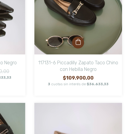
to Negro
117131-6 Piccadilly Zapato Taco Chino
con Hebilla Negro
0,00
$109.900,00
333,33
3
cuotas sin interés de
$36.633,33