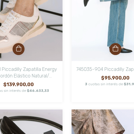
Piccadilly Zapatilla Energy
745035-904 Piccadilly Zap
ordón Elástico Natural/
$95.900,00
Cuadrille/ Oro
$139.900,00
3
cuotas sin interés de
$31.
s sin interés de
$46.633,33