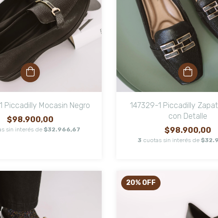
 Piccadilly Mocasin Negro
147329-1 Piccadilly Zapa
con Detalle
$98.900,00
$98.900,00
s sin interés de
$32.966,67
3
cuotas sin interés de
$32.
20
%
OFF