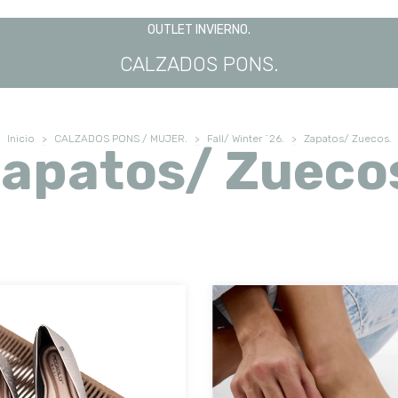
OUTLET INVIERNO.
CALZADOS PONS.
Inicio
>
CALZADOS PONS / MUJER.
>
Fall/ Winter ¨26.
>
Zapatos/ Zuecos.
apatos/ Zueco