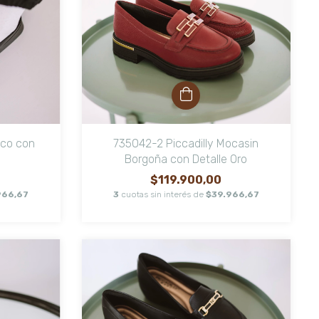
eco con
735042-2 Piccadilly Mocasin
Borgoña con Detalle Oro
$119.900,00
966,67
3
cuotas sin interés de
$39.966,67