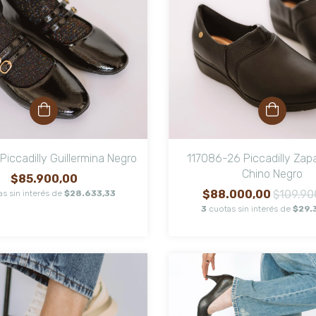
Piccadilly Guillermina Negro
117086-26 Piccadilly Zap
Chino Negro
$85.900,00
$88.000,00
$109.90
as sin interés de
$28.633,33
3
cuotas sin interés de
$29.