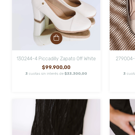
130244-4 Piccadilly Zapato Off White
279004-7
$99.900,00
3
cuotas sin interés de
$33.300,00
3
cuot