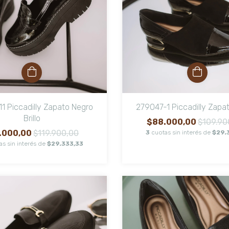
1 Piccadilly Zapato Negro
279047-1 Piccadilly Zapa
Brillo
$88.000,00
$109.90
.000,00
$119.900,00
3
cuotas sin interés de
$29.
as sin interés de
$29.333,33