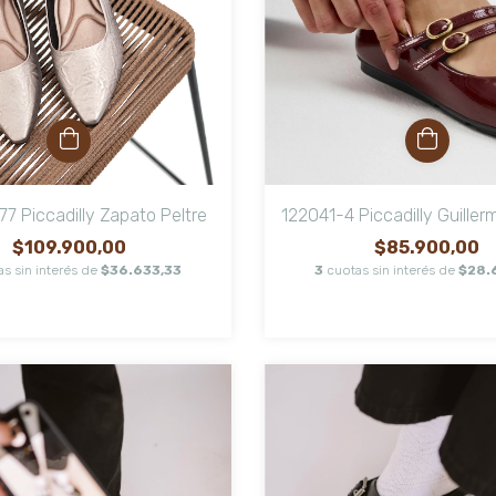
7 Piccadilly Zapato Peltre
122041-4 Piccadilly Guiller
$109.900,00
$85.900,00
as sin interés de
$36.633,33
3
cuotas sin interés de
$28.