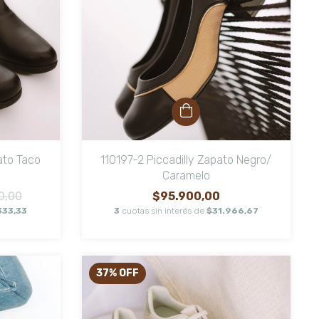
ato Taco
110197-2 Piccadilly Zapato Negro/
Caramelo
0,00
$95.900,00
333,33
3
cuotas sin interés de
$31.966,67
37
%
OFF