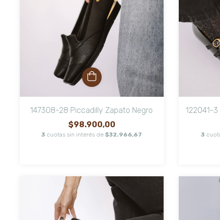
147308-28 Piccadilly Zapato Negro
122041-3 
$98.900,00
3
cuotas sin interés de
$32.966,67
3
cuot