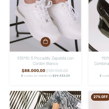
935110-5 Piccadilly Zapatilla con
1101
Cordón Blanco
Combinad
$88.000,00
$139.900,00
3
cuotas sin interés de
$29.333,33
3
cuot
27
%
OFF