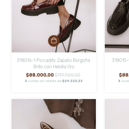
318016-1 Piccadilly Zapato Borgoña
318015-1
Brillo con Hebilla Oro
$88.000,00
$119.900,00
$88
3
cuotas sin interés de
$29.333,33
3
cuot