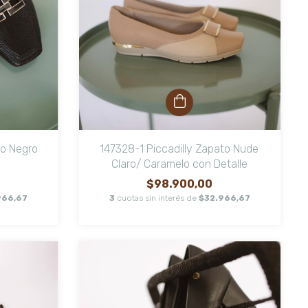
to Negro
147328-1 Piccadilly Zapato Nude
Claro/ Caramelo con Detalle
$98.900,00
966,67
3
cuotas sin interés de
$32.966,67