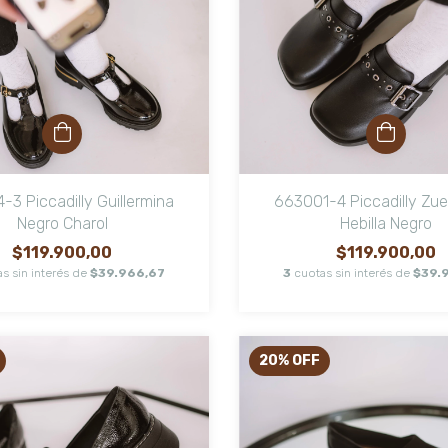
-3 Piccadilly Guillermina
663001-4 Piccadilly Zu
Negro Charol
Hebilla Negro
$119.900,00
$119.900,00
s sin interés de
$39.966,67
3
cuotas sin interés de
$39.
20
%
OFF