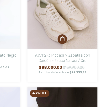
ato Negro
935112-3 Piccadilly Zapatilla con
Cordón Elástico Natural/ Oro
$88.000,00
$139.900,00
966,67
3
cuotas sin interés de
$29.333,33
43
%
OFF