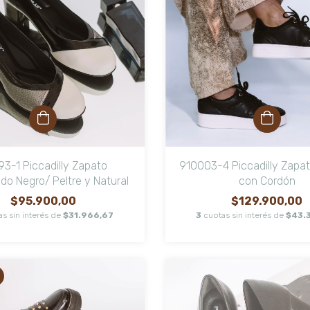
93-1 Piccadilly Zapato
910003-4 Piccadilly Zapati
o Negro/ Peltre y Natural
con Cordón
$95.900,00
$129.900,00
as sin interés de
$31.966,67
3
cuotas sin interés de
$43.