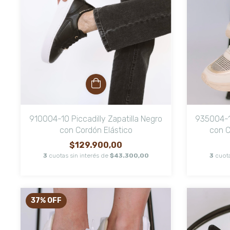
910004-10 Piccadilly Zapatilla Negro
935004-1 
con Cordón Elástico
con C
$129.900,00
3
cuotas sin interés de
$43.300,00
3
cuota
37
%
OFF