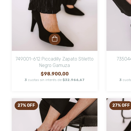
749001-612 Piccadilly Zapato Stiletto
735044
Negro Gamuza
$98.900,00
3
cuotas sin interés de
$32.966,67
3
cuota
27
%
OFF
27
%
OFF