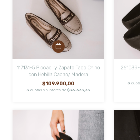
117131-5 Piccadilly Zapato Taco Chino
261039-1
con Hebilla Cacao/ Madera
$109.900,00
3
cuota
3
cuotas sin interés de
$36.633,33