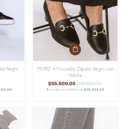
lla Negro
110182-4 Piccadilly Zapato Negro con
Hebilla
$55.000,00
$95.900,00
300,00
3
cuotas sin interés de
$18.333,33