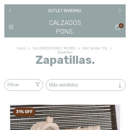
IR DE
TEMPO
OUTLET INVIERNO.
CALZADOS
0
PONS.
Inicio
>
CALZADOS PONS / MUJER.
>
Fall/ Winter ¨26.
>
Zapatillas.
Zapatillas.
Filtrar
31
%
OFF