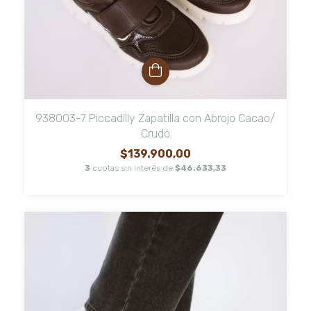
938003-7 Piccadilly Zapatilla con Abrojo Cacao/
Crudo
$139.900,00
3
cuotas sin interés de
$46.633,33