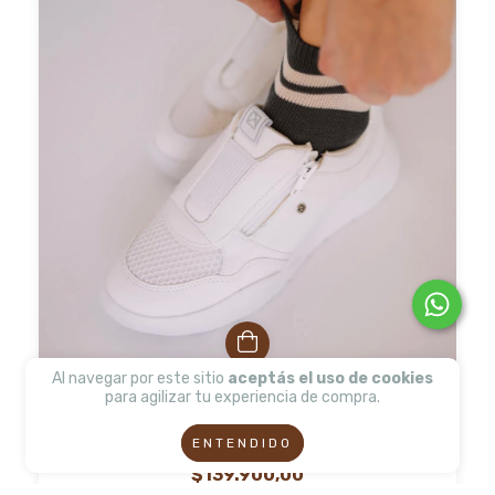
Al navegar por este sitio
aceptás el uso de cookies
para agilizar tu experiencia de compra.
949029-7 Piccadilly Zapatilla Fascite con
Elástico y Cierre Blanco
ENTENDIDO
$139.900,00