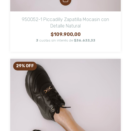
950052-1 Piccadilly Zapatilla Mocasin con
Detalle Natural
$109.900,00
3
cuotas sin interés de
$36.633,33
29
%
OFF