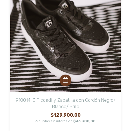
910014-3 Piccadilly Zapatilla con Cordón Negro/
Blanco/ Brillo
$129.900,00
3
cuotas sin interés de
$43.300,00