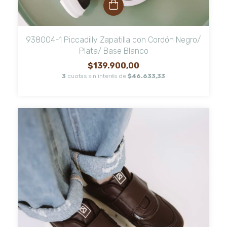
938004-1 Piccadilly Zapatilla con Cordón Negro/
Plata/ Base Blanco
$139.900,00
3
cuotas sin interés de
$46.633,33