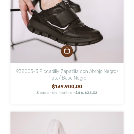
938003-3 Piccadilly Zapatilla con Abrojo Negro/
Plata/ Base Negro
$139.900,00
3
cuotas sin interés de
$46.633,33