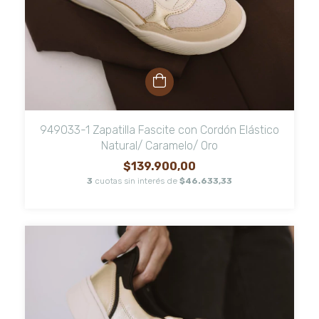
949033-1 Zapatilla Fascite con Cordón Elástico
Natural/ Caramelo/ Oro
$139.900,00
3
cuotas sin interés de
$46.633,33