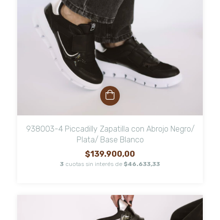
938003-4 Piccadilly Zapatilla con Abrojo Negro/
Plata/ Base Blanco
$139.900,00
3
cuotas sin interés de
$46.633,33