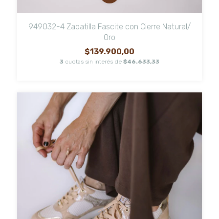
949032-4 Zapatilla Fascite con Cierre Natural/
Oro
$139.900,00
3
cuotas sin interés de
$46.633,33