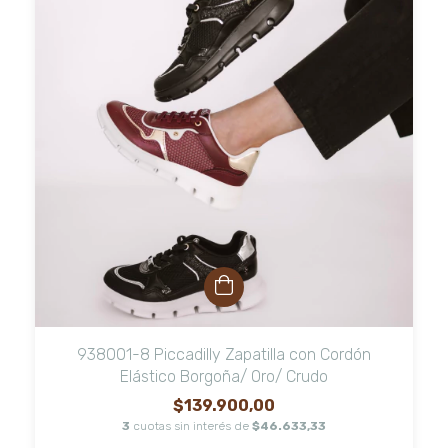
938001-8 Piccadilly Zapatilla con Cordón
Elástico Borgoña/ Oro/ Crudo
$139.900,00
3
cuotas sin interés de
$46.633,33