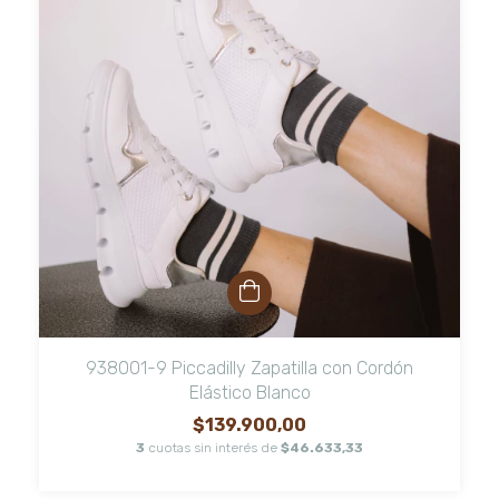
938001-9 Piccadilly Zapatilla con Cordón
Elástico Blanco
$139.900,00
3
cuotas sin interés de
$46.633,33