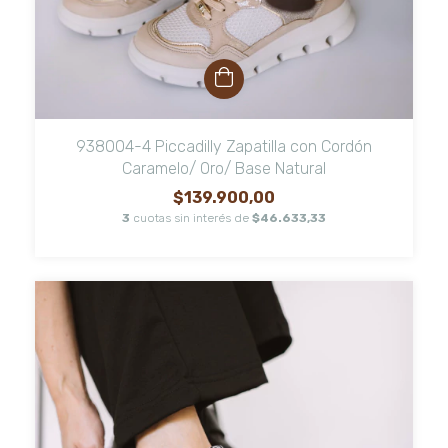
938004-4 Piccadilly Zapatilla con Cordón
Caramelo/ Oro/ Base Natural
$139.900,00
3
cuotas sin interés de
$46.633,33