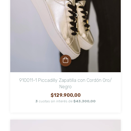
910011-1 Piccadilly Zapatilla con Cordón Oro/
Negro
$129.900,00
3
cuotas sin interés de
$43.300,00