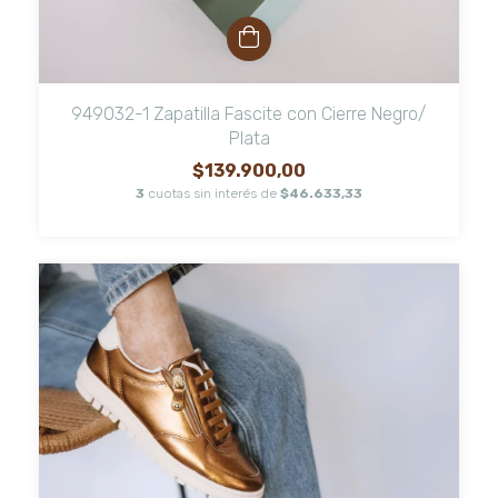
949032-1 Zapatilla Fascite con Cierre Negro/
Plata
$139.900,00
3
cuotas sin interés de
$46.633,33