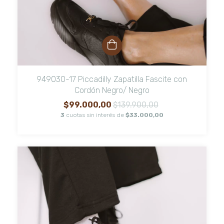
949030-17 Piccadilly Zapatilla Fascite con
Cordón Negro/ Negro
$99.000,00
$139.900,00
3
cuotas sin interés de
$33.000,00