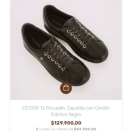
937005-12 Piccadilly Zapatilla con Cordón
Elástico Negro
$129.900,00
3
cuotas sin interés de
$43.300,00